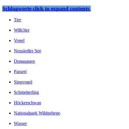
Schlagworte
click to expand contents
Tier
Wilh3ier
Vogel
Neusiedler See
Donauauen
Passeri
Singvogel
Schmetterling
Höckerschwan
Nationalpark Wildgehege
Wasser