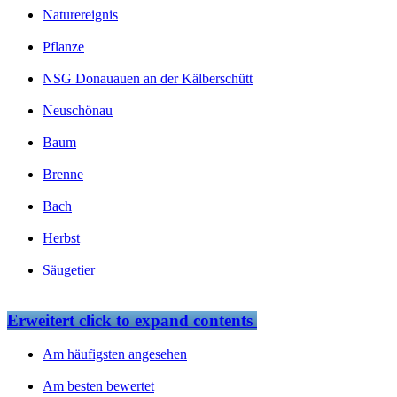
Naturereignis
Pflanze
NSG Donauauen an der Kälberschütt
Neuschönau
Baum
Brenne
Bach
Herbst
Säugetier
Erweitert
click to expand contents
Am häufigsten angesehen
Am besten bewertet