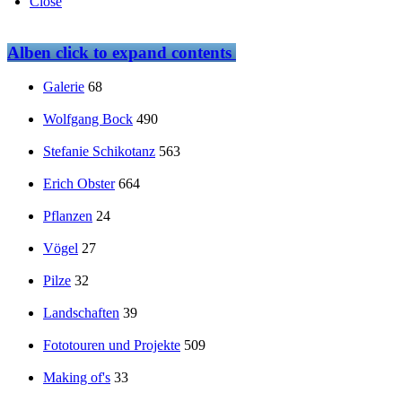
Close
Alben
click to expand contents
Galerie
68
Wolfgang Bock
490
Stefanie Schikotanz
563
Erich Obster
664
Pflanzen
24
Vögel
27
Pilze
32
Landschaften
39
Fototouren und Projekte
509
Making of's
33